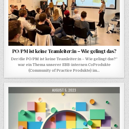
PO/PM ist keine Teamleiter:in – Wie gelingt das?
Der/die PO/PM ist keine Teamleiter:in – Wie gelingt das?“
war ein Thema unserer SBB-internen CoProdukte
(Community of Practice Produkte) im…
PUBLISHED DATE:
AUGUST 5, 2023