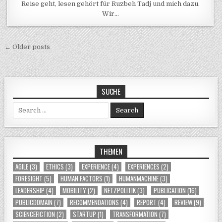
Reise geht, lesen gehört für Ruzbeh Tadj und mich dazu.
Wir…
Posts navigation
← Older posts
SUCHE
Search for:
THEMEN
AGILE
(3)
ETHICS
(3)
EXPERIENCE
(4)
EXPERIENCES
(2)
FORESIGHT
(5)
HUMAN FACTORS
(1)
HUMANMACHINE
(3)
LEADERSHIP
(4)
MOBILITY
(2)
NETZPOLITIK
(3)
PUBLICATION
(16)
PUBLICDOMAIN
(7)
RECOMMENDATIONS
(4)
REPORT
(4)
REVIEW
(9)
SCIENCEFICTION
(2)
STARTUP
(1)
TRANSFORMATION
(7)