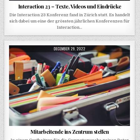
Interaction 23 – Texte, Videos und Eindrücke
Die Interaction 23 Konferenz fand in Zürich statt. Es handelt
sich dabei um eine der grössten jährlichen Konferenzen für
Interaction…
PUBLISHED DATE:
DECEMBER 29, 2022
Mitarbeitende ins Zentrum stellen