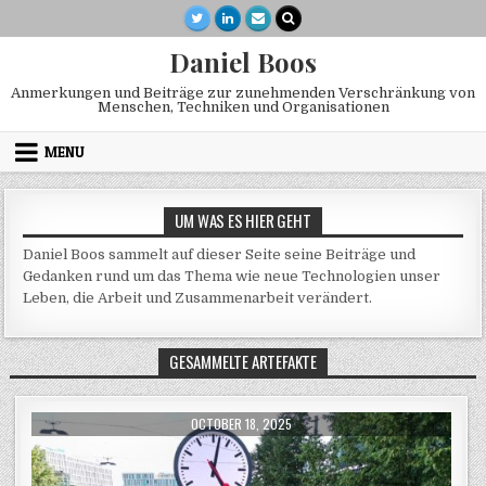
Skip to content
Daniel Boos
Anmerkungen und Beiträge zur zunehmenden Verschränkung von
Menschen, Techniken und Organisationen
MENU
UM WAS ES HIER GEHT
Daniel Boos sammelt auf dieser Seite seine Beiträge und
Gedanken rund um das Thema wie neue Technologien unser
Leben, die Arbeit und Zusammenarbeit verändert.
GESAMMELTE ARTEFAKTE
PUBLISHED DATE:
OCTOBER 18, 2025