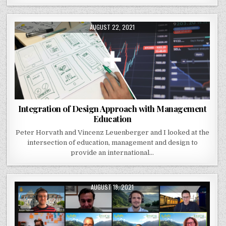
PUBLISHED DATE:
AUGUST 22, 2021
Integration of Design Approach with Management
Education
Peter Horvath and Vincenz Leuenberger and I looked at the
intersection of education, management and design to
provide an international…
PUBLISHED DATE:
AUGUST 18, 2021