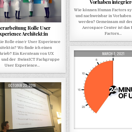
Vorhaben integrie
Wie können Human Factors sy
und nachweisbar in Vorhaben 
werden? Gemeinsam mit d
erarbeitung Rolle User
Aerospace Center ist das
xperience Architekt:in
Factors…
die Rolle eine/r User Experience
itekt:in? Wo finde ich einen
PUBLISHED DATE:
MARCH 7, 2021
hrieb? Ein Kernteam von UX
 und der SwissICT Fachgruppe
User Experience…
PUBLISHED DATE:
OCTOBER 23, 2019