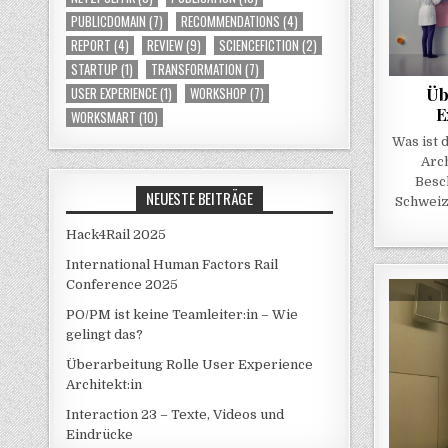
PUBLICDOMAIN
(7)
RECOMMENDATIONS
(4)
REPORT
(4)
REVIEW
(9)
SCIENCEFICTION
(2)
STARTUP
(1)
TRANSFORMATION
(7)
Üb
USER EXPERIENCE
(1)
WORKSHOP
(7)
E
WORKSMART
(10)
Was ist 
Arch
Besc
NEUESTE BEITRÄGE
Schweiz
Hack4Rail 2025
International Human Factors Rail
Conference 2025
PO/PM ist keine Teamleiter:in – Wie
gelingt das?
Überarbeitung Rolle User Experience
Architekt:in
Interaction 23 – Texte, Videos und
Eindrücke