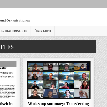
und Organisationen
UBLIKATIONSLISTE
ÜBER MICH
FFFFS
PUBLISHED DATE:
AUGUST 18, 2021
Workshop summary: Transferring
isch in