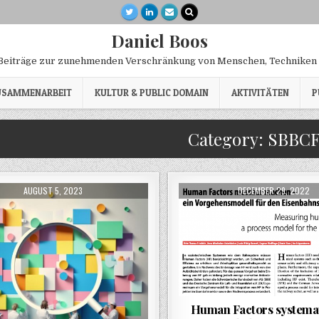
Daniel Boos
eiträge zur zunehmenden Verschränkung von Menschen, Techniken 
ZUSAMMENARBEIT
KULTUR & PUBLIC DOMAIN
AKTIVITÄTEN
P
Category:
SBBC
PUBLISHED DATE:
PUBLISHED DATE:
AUGUST 5, 2023
DECEMBER 29, 2022
Human Factors systemat