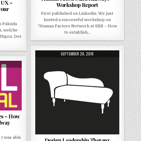
f UX –
Workshop Report
your
First published on Linkedin. We just
hosted a successful workshop on
n Fukuda
“Human Factors Network at SBB – How
n, welche
to establish…
ftigen. Der
PUBLISHED DATE:
SEPTEMBER 28, 2019
es – How
ilway
 I was able
Design Leadership Therapy