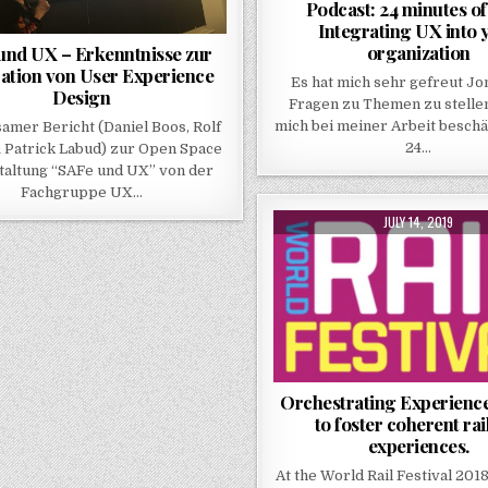
Podcast: 24 minutes o
Integrating UX into 
organization
und UX – Erkenntnisse zur
ration von User Experience
Es hat mich sehr gefreut Jo
Design
Fragen zu Themen zu stelle
mich bei meiner Arbeit beschä
amer Bericht (Daniel Boos, Rolf
24…
 Patrick Labud) zur Open Space
taltung “SAFe und UX” von der
Fachgruppe UX…
PUBLISHED DATE:
JULY 14, 2019
Orchestrating Experienc
to foster coherent ra
experiences.
At the World Rail Festival 2018