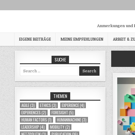
Skip to content
Anmerkungen und B
EIGENE BEITRÄGE
MEINE EMPFEHLUNGEN
ARBEIT & 
SUCHE
Search for:
THEMEN
AGILE
(3)
ETHICS
(3)
EXPERIENCE
(4)
EXPERIENCES
(2)
FORESIGHT
(5)
HUMAN FACTORS
(1)
HUMANMACHINE
(3)
LEADERSHIP
(4)
MOBILITY
(2)
NETZPOLITIK
(3)
PUBLICATION
(16)