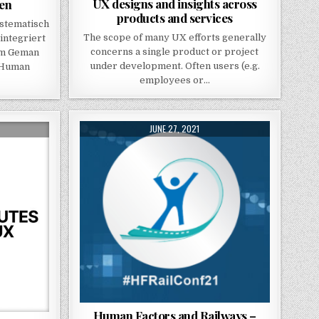
UX designs and insights across
ren
products and services
stematisch
The scope of many UX efforts generally
integriert
concerns a single product or project
em Geman
under development. Often users (e.g.
 Human
employees or…
PUBLISHED DATE:
JUNE 27, 2021
Human Factors and Railways –