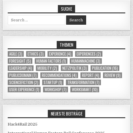
SUCHE
Search for:
THEMEN
AGILE
(3)
ETHICS
(3)
EXPERIENCE
(4)
EXPERIENCES
(2)
FORESIGHT
(5)
HUMAN FACTORS
(1)
HUMANMACHINE
(3)
LEADERSHIP
(4)
MOBILITY
(2)
NETZPOLITIK
(3)
PUBLICATION
(16)
PUBLICDOMAIN
(7)
RECOMMENDATIONS
(4)
REPORT
(4)
REVIEW
(9)
SCIENCEFICTION
(2)
STARTUP
(1)
TRANSFORMATION
(7)
USER EXPERIENCE
(1)
WORKSHOP
(7)
WORKSMART
(10)
NEUESTE BEITRÄGE
Hack4Rail 2025