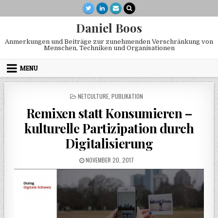
Skip to content
Daniel Boos
Anmerkungen und Beiträge zur zunehmenden Verschränkung von
Menschen, Techniken und Organisationen
MENU
POSTED IN
NETCULTURE
,
PUBLIKATION
Remixen statt Konsumieren –
kulturelle Partizipation durch
Digitalisierung
PUBLISHED DATE:
NOVEMBER 20, 2017