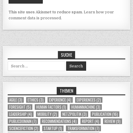
This site uses Akismet to reduce spam.
Learn how your
comment data is processed.
SUCHE
Search for:
THEMEN
AGILE
(3)
ETHICS
(3)
EXPERIENCE
(4)
EXPERIENCES
(2)
FORESIGHT
(5)
HUMAN FACTORS
(1)
HUMANMACHINE
(3)
LEADERSHIP
(4)
MOBILITY
(2)
NETZPOLITIK
(3)
PUBLICATION
(16)
PUBLICDOMAIN
(7)
RECOMMENDATIONS
(4)
REPORT
(4)
REVIEW
(9)
SCIENCEFICTION
(2)
STARTUP
(1)
TRANSFORMATION
(7)