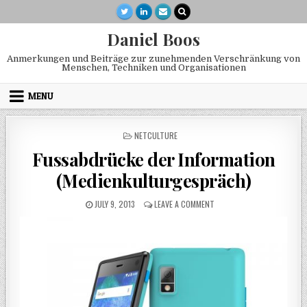
Skip to content
Daniel Boos
Anmerkungen und Beiträge zur zunehmenden Verschränkung von
Menschen, Techniken und Organisationen
MENU
POSTED IN
NETCULTURE
Fussabdrücke der Information
(Medienkulturgespräch)
PUBLISHED DATE:
ON FUSSABDRÜCKE DER IN
JULY 9, 2013
LEAVE A COMMENT